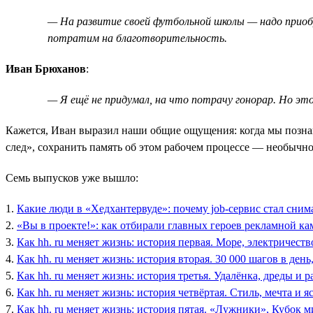
— На развитие своей футбольной школы — надо приоб
потратим на благотворительность.
Иван Брюханов
:
— Я ещё не придумал, на что потрачу гонорар. Но эт
Кажется, Иван выразил наши общие ощущения: когда мы познако
след», сохранить память об этом рабочем процессе — необыч
Семь выпусков уже вышло:
1.
Какие люди в «Хедхантервуде»: почему job-сервис стал сним
2.
«Вы в проекте!»: как отбирали главных героев рекламной ка
3.
Как hh. ru меняет жизнь: история первая. Море, электричеств
4.
Как hh. ru меняет жизнь: история вторая. 30 000 шагов в ден
5.
Как hh. ru меняет жизнь: история третья. Удалёнка, дреды и р
6.
Как hh. ru меняет жизнь: история четвёртая. Стиль, мечта и я
7.
Как hh. ru меняет жизнь: история пятая. «Лужники», Кубок 