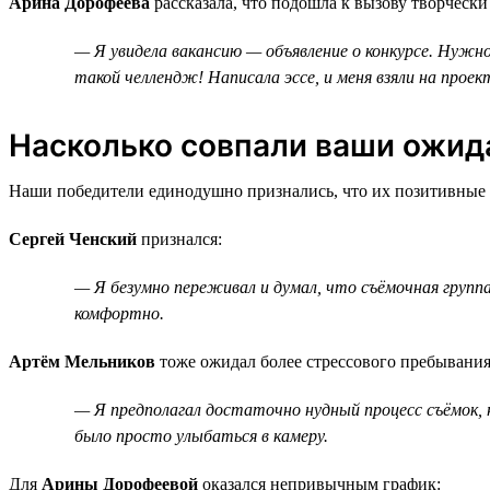
Арина Дорофеева
рассказала, что подошла к вызову творчески
— Я увидела вакансию — объявление о конкурсе. Нужно 
такой челлендж! Написала эссе, и меня взяли на проек
Насколько совпали ваши ожида
Наши победители единодушно признались, что их позитивные э
Сергей Ченский
признался:
— Я безумно переживал и думал, что съёмочная группа
комфортно.
Артём Мельников
тоже ожидал более стрессового пребывания
— Я предполагал достаточно нудный процесс съёмок, но
было просто улыбаться в камеру.
Для
Арины Дорофеевой
оказался непривычным график: