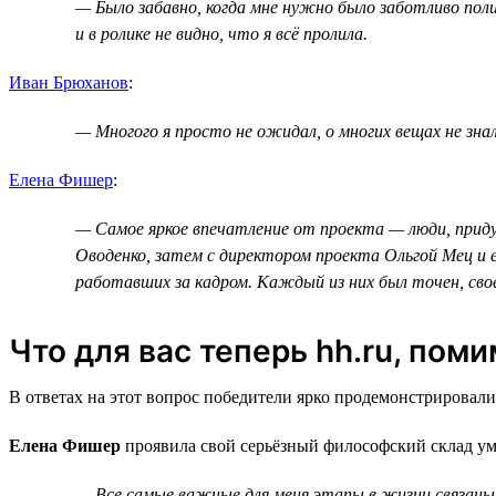
— Было забавно, когда мне нужно было заботливо поли
и в ролике не видно, что я всё пролила.
Иван Брюханов
:
— Многого я просто не ожидал, о многих вещах не зна
Елена Фишер
:
— Самое яркое впечатление от проекта — люди, придум
Оводенко, затем с директором проекта Ольгой Мец и е
работавших за кадром. Каждый из них был точен, сво
Что для вас теперь hh.ru, пом
В ответах на этот вопрос победители ярко продемонстрировали
Елена Фишер
проявила свой серьёзный философский склад ум
— Все самые важные для меня этапы в жизни связаны с