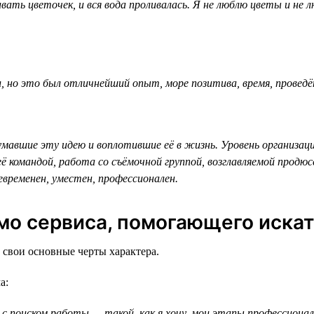
вать цветочек, и вся вода проливалась. Я не люблю цветы и не
л, но это был отличнейший опыт, море позитива, время, провед
авшие эту идею и воплотившие её в жизнь. Уровень организации
ё командой, работа со съёмочной группой, возглавляемой продюсе
евременен, уместен, профессионален.
имо сервиса, помогающего искат
 свои основные черты характера.
а:
 поиском работы — такой, как я хочу, мои этапы профессиональн