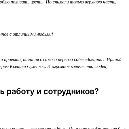
 люблю поливать цветы. Но снимали только верхнюю часть,
ённое с отличными людьми!
 проекта, начиная с самого первого собеседования с Ириной
ром Ксенией Сухенко... И огромное количество людей,
ь работу и сотрудников?
ого роста — всё связано с hh.ru. Он и раньше для меня не был