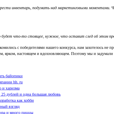
рести инвентарь, подумать над маркетинговыми моментами. Ча
о будет что-то стоящее, нужное, что оставит след об этом пр
мились с победителями нашего конкурса, нам захотелось не про
ном, ярком, настоящем и вдохновляющем. Поэтому мы и задумал
ать байопики
мпании hh. ru
о и харизма
ь, 25 дублей и одна большая любовь
азработка как хобби
сный взгляд
мира и много пиццы