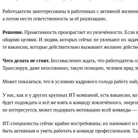
Работодатели заинтересованы в работниках с активной жизненн
а потом нести ответственность за её реализацию.
Решение.
Проактивность произрастает из увлечённости. Если в
общими целями. И людям, которых сейчас не увлекают их задач
те вакансии, которые действительно вызывают желание действ
Чего делать не стоит.
Бессмысленно ждать, что работодатель о
Транслируя, даже неосознанно, такую позицию, человек вряд л
Может показаться, что в условиях кадрового голода работу н
У нас, как и у других крупных ИТ-компаний, есть вакансии, к
будет подождать и всё же взять в команду вовлечённого, энерг
не интересуется, может подорвать мотивацию всей команды — и 
ИТ-специалисты сейчас крайне востребованы, их нанимают и го
быть активным и уметь работать в команде профессионалов. Так