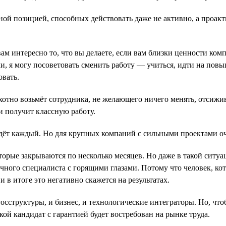
ой позицией, способных действовать даже не активно, а проакт
ам интересно то, что вы делаете, если вам близки ценности ком
и, я могу посоветовать сменить работу — учиться, идти на пов
овать.
хотно возьмёт сотрудника, не желающего ничего менять, отсижи
и получит классную работу.
айдёт каждый. Но для крупных компаний с сильными проектами 
оторые закрываются по несколько месяцев. Но даже в такой сит
ичного специалиста с горящими глазами. Потому что человек, ко
в итоге это негативно скажется на результатах.
сструктуры, и бизнес, и технологические интеграторы. Но, что
ой кандидат с гарантией будет востребован на рынке труда.