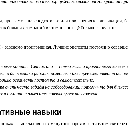
вариантов очень много и выбор будет зависеть от конкретной п
, программы переподготовки или повышения квалификации, бесп
иков больших компаний в этом плане ещё больше вариантов — ч
у!» заведомо проигрышная. Лучшие эксперты постоянно соверше
 время работы. Сейчас она — норма жизни практически во всех 
ает в дальнейшей работе, позволяет быстрее схватывать основн
одимо осваивать постоянно и самостоятельно.
мы очень часто задаём на собеседовании, потому что для бизнес
х и изучить только что появившуюся технологию.
ативные навыки
шника» — молчаливого замкнутого парня в растянутом свитере (в