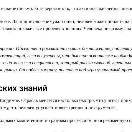
тельное письмо. Есть вероятность, что активная жизненная пози
юме. Да, приписав себе чужой опыт, человек может попасть на 
лядно покажет все пробелы в знаниях. Человека не возьмут на р
расно. Объективно рассказать о своих достижениях, подчеркну
омпетенций, если вы уверены, что быстро освоите всё необход
, когда мы взяли специалиста, который рассказывал об успешны
ке рынка. Он подвёл команду, поставил под угрозу значимый про
ских знаний
бходимое. Отрасль меняется настолько быстро, что учиться при
тому, что человек упускает новые тренды и инструменты.
бходимых компетенций по разным профессиям, но я рекомендую п