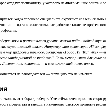
рее отдадут специалисту, у которого немного меньше опыта и бо
руется, когда хорошего специалиста окружают коллеги сильно н
 решение — идти в коллективы, где работают такие же професси
профессии.
дерального и регионального уровня, можно найти подходящее п
чень внушительный список. Например, это целая серия ИТ-конфе
е в мир цифровых трендов, сибирский «Город IT», Tech Week — в
кросс-платформенной разработкой. Есть мероприятия для узких 
ее. Достаточно захотеть — а возможностей очень много.
 обижаться на работодателей — ситуацию это не изменит.
ия
 «копать от забора до обеда». Уже сейчас очевидно, что скоро 
вность предлагать и внедрять изменения, быстрое принятие реше