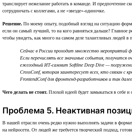
транслирует нежелание работать в команде. И предпочтение ско
сотрудничать с коллегами, а не «звезде»-одиночке.
Решение.
По моему опыту, подобный взгляд на ситуацию форми
если он самый лучший, то на кого равняться дальше? Главное
чтобы увидеть, как много на самом деле талантливых людей в 
Сейчас в России проходит множество мероприятий фе
Если перечислять все значимые события, получится о
ежегодный ИТ-саммит Softline Deep Dive — погружени
CrossConf, которая заинтересует всех, кто связан с 
FrontendConf для фронтенд-разработчиков и так дал
Чего делать не стоит.
Плохой идеей будет замыкаться в себе и
Проблема 5. Неактивная позиц
В нашей отрасли очень редко нужно выполнять задачи в формате
на нейросети. От людей же требуется творческий подход, гото