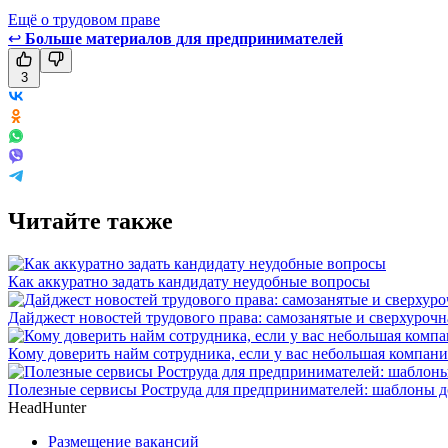
Ещё о трудовом праве
↩
Больше материалов для предпринимателей
3
Читайте также
Как аккуратно задать кандидату неудобные вопросы
Дайджест новостей трудового права: самозанятые и сверхурочн
Кому доверить найм сотрудника, если у вас небольшая компани
Полезные сервисы Роструда для предпринимателей: шаблоны д
HeadHunter
Размещение вакансий