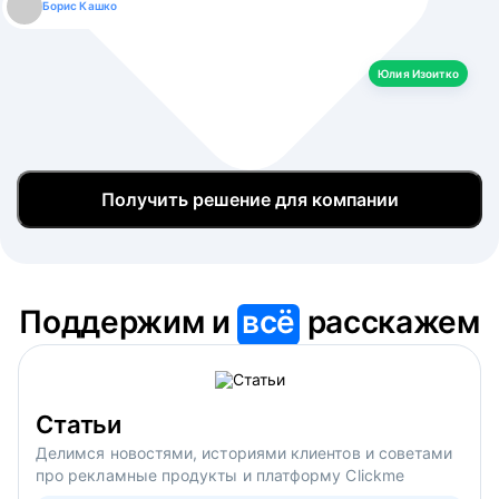
Борис Кашко
Юлия Изоитко
Александр Кулагин
Даниил Макаров
Екатерина Лазаренко
Юлия Изоитко
Получить решение для компании
Поддержим и
всё
расскажем
Статьи
Делимся новостями, историями клиентов и советами
про рекламные продукты и платформу Clickme