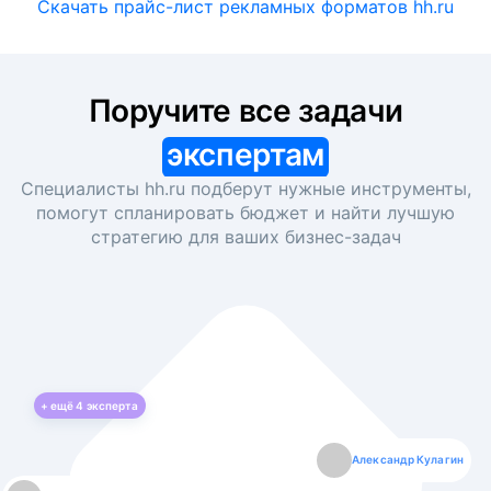
Скачать прайс-лист рекламных форматов hh.ru
Поручите все задачи
экспертам
Специалисты hh.ru подберут нужные инструменты,
помогут спланировать бюджет и найти лучшую
стратегию для ваших
бизнес-задач
+ ещё
4
эксперта
Екатерина Лазаренко
Александр Кулагин
Даниил Макаров
Борис Кашко
Юлия Изоитко