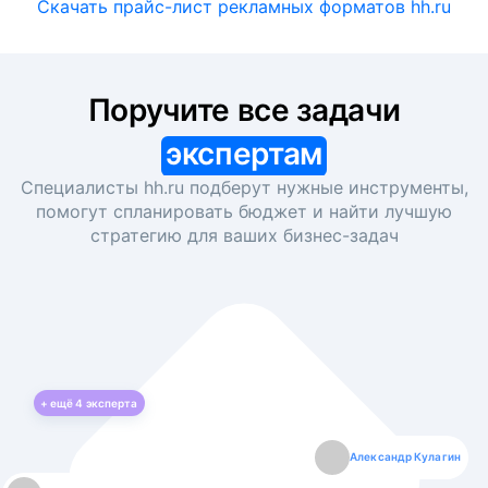
Скачать прайс-лист рекламных форматов hh.ru
Поручите все задачи
экспертам
Специалисты hh.ru подберут нужные инструменты,
помогут спланировать бюджет и найти лучшую
стратегию для ваших
бизнес-задач
+ ещё
4
эксперта
Екатерина Лазаренко
Александр Кулагин
Даниил Макаров
Борис Кашко
Юлия Изоитко