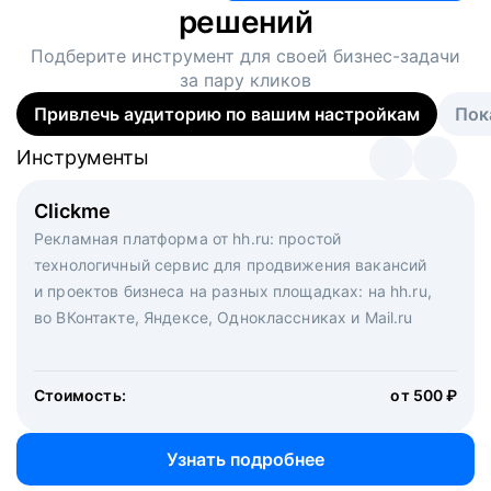
решений
Подберите инструмент для своей
бизнес-задачи
за пару кликов
Привлечь аудиторию по вашим настройкам
Пок
Инструменты
Инструменты
Инструменты
Виртуальный рекрутер
Clickme
Вакансия дня
Массовый подбор под ключ. Решите, сколько
Рекламная платформа от hh.ru: простой
Рекламный формат для вакансий на главной странице
кандидатов и когда вам нужно, и за дело возьмутся
технологичный сервис для продвижения вакансий
hh.ru. Увеличивает количество откликов
маркетологи, рекрутеры и проектные менеджеры
и проектов бизнеса на разных площадках: на hh.ru,
hh.ru с целым набором digital-инструментов
во ВКонтакте, Яндексе, Одноклассниках и Mail.ru
Стоимость:
от 200 000 ₽
Узнать подробнее
Стоимость:
от 500 ₽
Узнать подробнее
Узнать подробнее