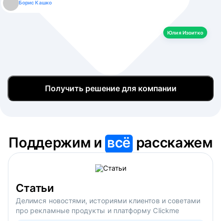
Борис Кашко
Юлия Изоитко
Александр Кулагин
Даниил Макаров
Екатерина Лазаренко
Юлия Изоитко
Получить решение для компании
Поддержим и
всё
расскажем
Статьи
Делимся новостями, историями клиентов и советами
про рекламные продукты и платформу Clickme