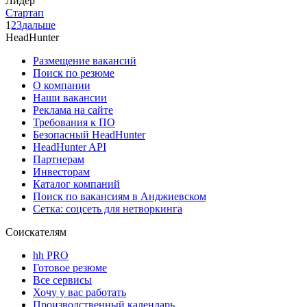
Лидер
Стартап
1
2
3
дальше
HeadHunter
Размещение вакансий
Поиск по резюме
О компании
Наши вакансии
Реклама на сайте
Требования к ПО
Безопасный HeadHunter
HeadHunter API
Партнерам
Инвесторам
Каталог компаний
Поиск по вакансиям в Анджиевском
Сетка: соцсеть для нетворкинга
Соискателям
hh PRO
Готовое резюме
Все сервисы
Хочу у вас работать
Производственный календарь