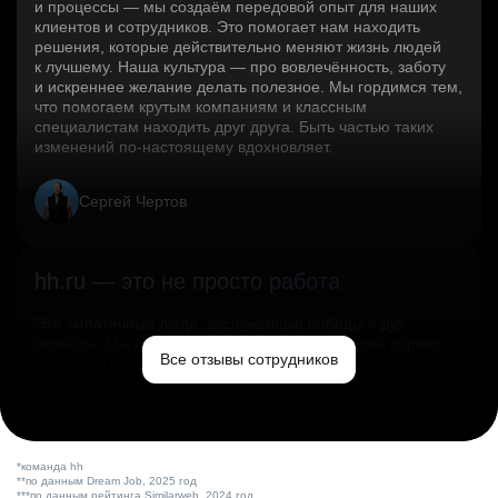
и процессы — мы создаём передовой опыт для наших
клиентов и сотрудников. Это помогает нам находить
решения, которые действительно меняют жизнь людей
к лучшему. Наша культура — про вовлечённость, заботу
и искреннее желание делать полезное. Мы гордимся тем,
что помогаем крутым компаниям и классным
специалистам находить друг друга. Быть частью таких
изменений по‑настоящему вдохновляет.
Сергей Чертов
hh.ru — это не просто работа
Это эмпатичные люди, заслуженные победы и дух
свободы. Мы помогаем миру и создаём лучший сервис
Все отзывы сотрудников
по поиску работы в стране.
Ольга Емельянова
*команда hh
**по данным Dream Job, 2025 год
***по данным рейтинга Similarweb, 2024 год