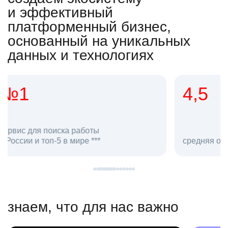
и эффективный
платформенный бизнес,
основанный на уникальных
данных и технологиях
4,5
20
сотруд
средняя оценка hh.ru как работодателя **
в hh.ru
знаем, что для нас важно