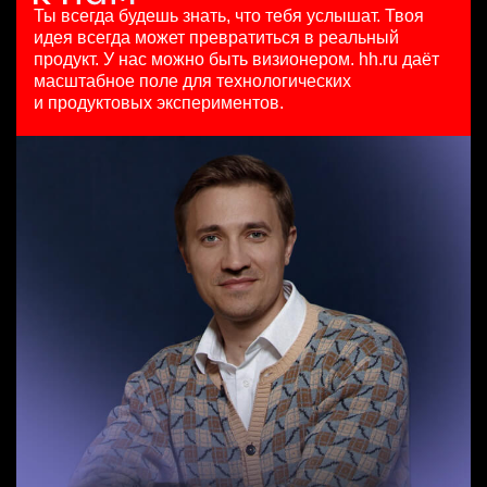
HeadHunter::Коммерческий департамент
7200000 - 16800000 so'm
29 июл. 2026
Ты всегда будешь знать, что тебя услышат.
Твоя
вчера
Ташкент
з/п не указана
идея всегда может превратиться в реальный
Младший SEO специалист
150000 ₽
Москва
продукт.
У нас можно быть визионером. hh.ru даёт
HeadHunter::Департамент маркетинга
Санкт-Петербург
масштабное поле для технологических
Старший специалист телемаркетинга
10 июл. 2026
и продуктовых экспериментов.
HeadHunter::Телефонные продажи
з/п не указана
Key Account Manager (EdTech)
14 июл. 2026
Москва
HeadHunter::Коммерческий департамент
15000000 so'm
вчера
Ташкент
150000 ₽
Ярославль