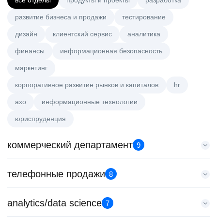
все отделы
продукты и проекты
разработка
развитие бизнеса и продажи
тестирование
дизайн
клиентский сервис
аналитика
финансы
информационная безопасность
маркетинг
корпоративное развитие рынков и капиталов
hr
axo
информационные технологии
юриспруденция
коммерческий департамент
9
Тренер по развитию компетенций продаж
телефонные продажи
8
HeadHunter::Коммерческий департамент
21 июл. 2026
Менеджер по продажам в сегменте среднего и крупного
analytics/data science
з/п не указана
7
бизнеса
Санкт-Петербург