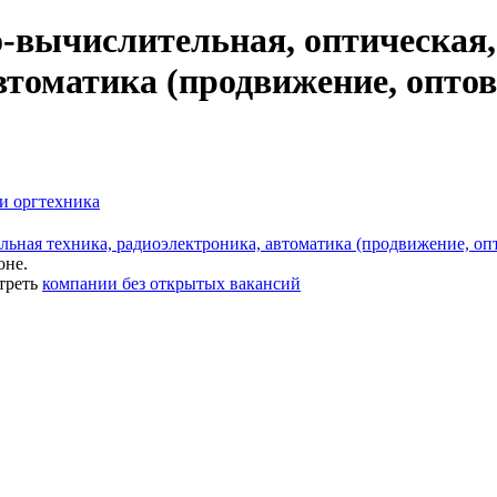
-вычислительная, оптическая
втоматика (продвижение, опто
и оргтехника
ьная техника, радиоэлектроника, автоматика (продвижение, опт
оне.
треть
компании без открытых вакансий