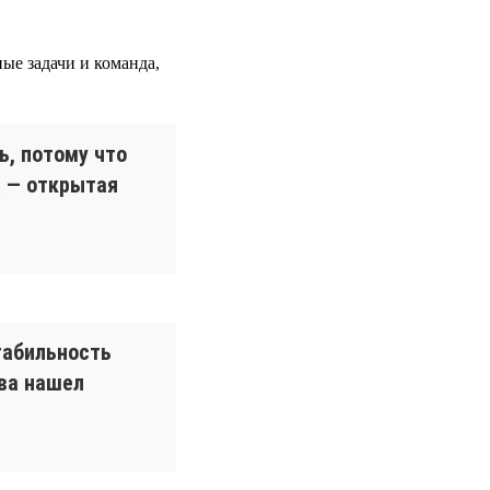
ные задачи и команда,
ь, потому что
а — открытая
табильность
ова нашел