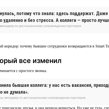
рнулась, потому что знала: здесь поддержат. Даж
 удаленно и без стресса. А коллеги — просто лучш
 менеджер по дистанционному сопровождению партнеров
торый все изменил
чинается с простого звонка.
нила бывшая коллега: у нас есть вакансия, приход
о не думала».
ра, менеджер по дистанционному сопровождению партнеров
 пригласили друзья, и она решила вернуться. Но уже не туда, где