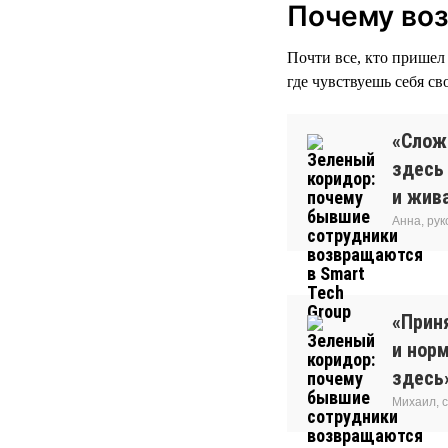
Почему во
Почти все, кто пришел 
где чувствуешь себя св
«Сложн
здесь
и жива
Анна, ру
«Прин
и нор
здесь
Михаил, 