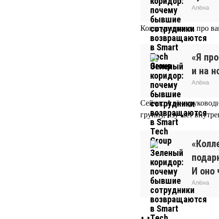
Алёна
Когда услышала про ва
«Я про
и на н
Алёна
Сейчас Алёна руководи
группу, изучает внутр
«Колл
подар
И оно 
Алёна