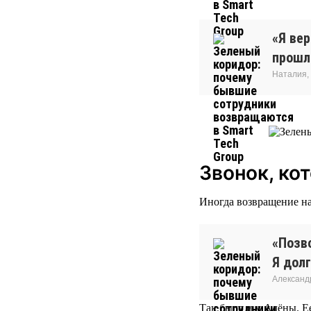
«Я ве
прошло
Наталия,
Звонок, ко
Иногда возвращение на
«Позво
Я долг
Александ
Так было и у Алёны. Ее