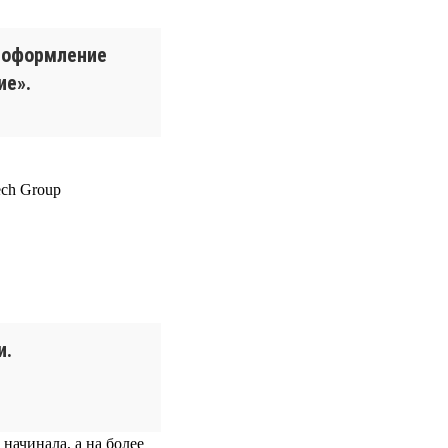
е оформление
ие».
и.
 начинала, а на более