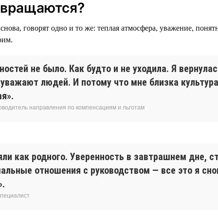
звращаются?
снова, говорят одно и то же: теплая атмосфера, уважение, понят
оим.
остей не было. Как будто и не уходила. Я вернулас
 уважают людей. И потому что мне близка культур
я».
ководитель направления по компенсациям и льготам
яли как родного. Уверенность в завтрашнем дне, с
мальные отношения с руководством — все это я сн
».
специалист