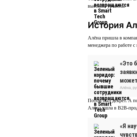
высокий уровень.
История А
Алёна пришла в компани
менеджера по работе с
«Это б
заявки
может
Алёна, р
Потом был декрет. А п
Алёна ушла в B2B-про
«Я нау
чувств