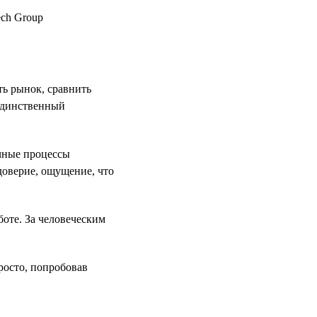
ть рынок, сравнить
 единственный
ачные процессы
доверие, ощущение, что
боте. За человеческим
росто, попробовав