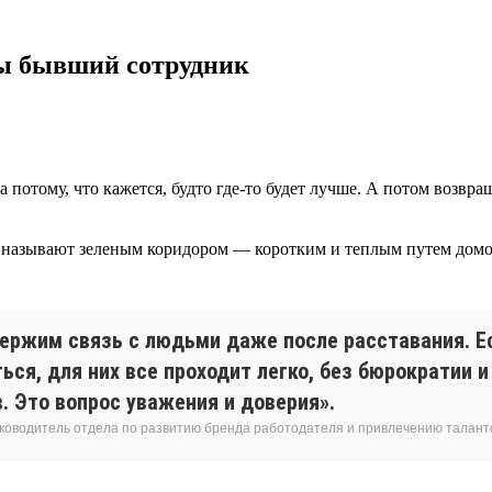
 ты бывший сотрудник
да потому, что кажется, будто где-то будет лучше. А потом возв
о называют зеленым коридором — коротким и теплым путем домой
ержим связь с людьми даже после расставания. Е
ься, для них все проходит легко, без бюрократии 
. Это вопрос уважения и доверия».
уководитель отдела по развитию бренда работодателя и привлечению талант