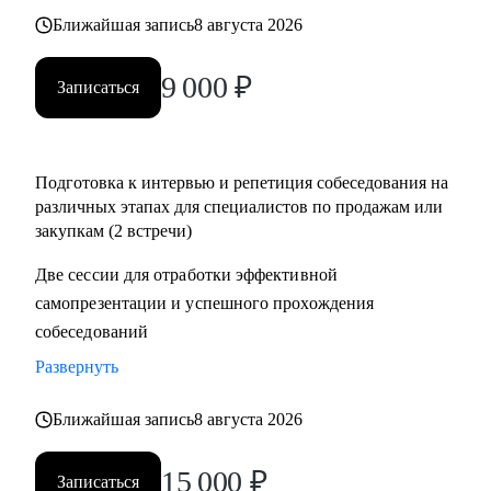
• Помощь в подготовке к прохождению тестирования SHL
Ближайшая запись
8 августа 2026
• Корректировка и продвижение профиля в LinkedIn.
9 000
₽
Записаться
Кому могу помочь:
Начинающим и опытным специалистам в областях:
• продаж и закупок FMCG
Подготовка к интервью и репетиция собеседования на
• B2B продажи и закупки (услуги, товары)
различных этапах для специалистов по продажам или
• маркетплейсы.
закупкам (2 встречи)
Две сессии для отработки эффективной
самопрезентации и успешного прохождения
собеседований
Развернуть
Ближайшая запись
8 августа 2026
15 000
₽
Записаться