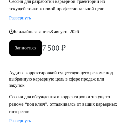
Сессия для разработки карьерной траектории из
нетворкинг для построения карьеры на текущей позиции и
текущей точки к новой профессиональной цели
на внешнем рынке.
Развернуть
• Успешные смены работы моих менти: Авито, Mars,
Henkel, BIC, Royal Canin, Яндекс, Beiersdorf, Danone.
Ближайшая запись
8 августа 2026
С чем помогу:
7 500
₽
Записаться
• Оценка текущего положения и совместный поиск разных
сценариев развития карьеры и компетенций
• Создание детального плана развития в продажах и
Аудит с корректировкой существующего резюме под
закупках, в том числе для перехода в другие сегменты
выбранную карьерную цель в сфере продаж или
• Составление резюме или корректировка существующего
закупок
(это ваша история, поэтому лучше, если автор вы)
• Подготовка к собеседованию на разных этапах (рекрутер,
Сессия для обсуждения и корректировки текущего
внутренний HR, нанимающий менеджер, руководитель
резюме “под ключ”, отталкиваясь от ваших карьерных
компании - разные подходы)
интересов
• Репетиция собеседования по разным этапам, с учетом
Развернуть
специфики собеседника