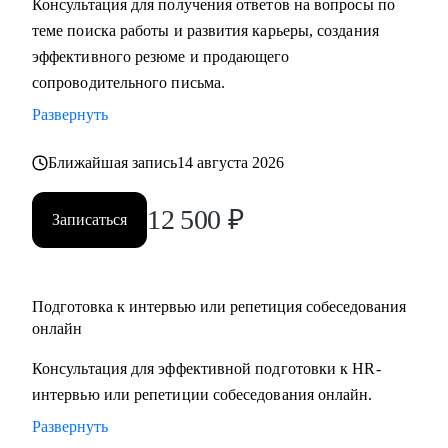
Консультация для получения ответов на вопросы по
• Подготовлю вас к собеседованию и дам практические
теме поиска работы и развития карьеры, создания
рекомендации для успешного ведения сложных
эффективного резюме и продающего
переговоров, в том числе о зарплате и условиях
сопроводительного письма.
• Помогу осознанно сменить профессию или найти ту роль
Развернуть
в карьере, которая принесет вам максимальную
реализацию и доход
Ближайшая запись
14 августа 2026
• Предоставлю экспертную поддержку, если вас уволили.
Разработаю быструю и эффективную стратегию поиска
12 500
₽
Записаться
новой работы
• Проведу анализ ваших сильных сторон и уникального
опыта, чтобы вы обоснованно получили повышение и
Подготовка к интервью или репетиция собеседования
стали лучшим кандидатом в команде
онлайн
• Разработаю личный пошаговый план (дорожную карту)
для быстрого и успешного перехода на новую, более
Консультация для эффективной подготовки к HR-
высокую должность
интервью или репетиции собеседования онлайн.
• Восстановлю вашу мотивацию и предоставлю
Развернуть
проверенные методики для преодоления выгорания и