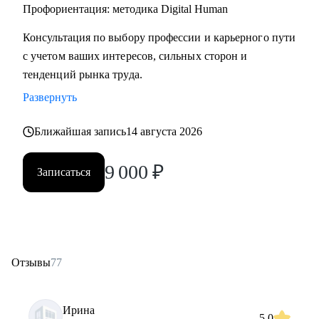
• Начинающим специалистам (Ассистенты, Младшие
Профориентация: методика Digital Human
менеджеры (Junior), Выпускники ВУЗов)
Консультация по выбору профессии и карьерного пути
с учетом ваших интересов, сильных сторон и
Постоянно повышаю квалификацию через тренинги по
тенденций рынка труда.
актуальным HR-технологиям и профориентации
Развернуть
Веду профильный канал, где делюсь практическими
Ближайшая запись
14 августа 2026
кейсами и аналитикой в сфере карьерного развития
9 000
₽
Записаться
Моя миссия — привести вас туда, где ваша деятельность
приносит не только финансовый результат, но и личное
удовлетворение, стирая грань между «работой» и «делом
по душе»
Отзывы
77
Ирина
5.0