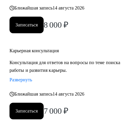
карьерных кризисов
Ближайшая запись
14 августа 2026
Кому могу помочь:
8 000
₽
Записаться
• Руководителям высшего звена и Директорам
(Операционный директор, Коммерческий директор,
Директор по: HR, Управлению цепочками поставок
Карьерная консультация
(Supply Chain), Электронной коммерции (E-commerce)
• Менеджерам среднего звена: Руководители отделов,
Консультация для ответов на вопросы по теме поиска
Региональные и Территориальные менеджеры, HR бизнес-
работы и развития карьеры.
партнеры (HRBP)
Развернуть
• Ведущим специалистам и ключевым экспертам:
Специалисты по закупкам/ВЭД, Логисты, Аналитики,
Ближайшая запись
14 августа 2026
Бухгалтеры, Финансовые менеджеры, Маркетологи,
Менеджеры по продажам, Торговые представители
7 000
₽
Записаться
• Операционному и Торговому персоналу: Продавцы-
консультанты, Кассиры, Складские работники,
Администраторы