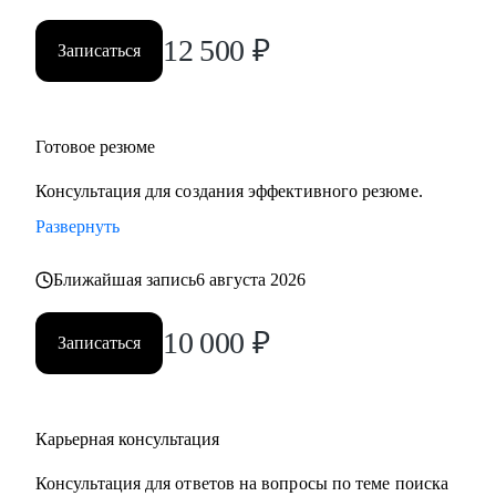
• Нефтегаз и энергетика
12 500
₽
• Строительство и девелопмент
Записаться
• Товары повседневного спроса (FMCG) и дистрибуция
• Логистика, закупки, управление цепями поставок
• Эксплуатация недвижимости и АХО
Готовое резюме
• Управление персоналом
• Юриспруденция и правовое сопровождение бизнеса
Консультация для создания эффективного резюме.
Развернуть
Ко мне приходят, чтобы разобраться в карьерной ситуации
и принять собственное, выверенное решение.
Ближайшая запись
6 августа 2026
10 000
₽
Записаться
Карьерная консультация
Консультация для ответов на вопросы по теме поиска