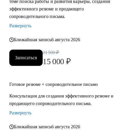
теме поиска работы и развития карьеры, создания
требований рынка.
эффективного резюме и продающего
• Сформулировать карьерную цель и выстроить логику
сопроводительного письма.
следующего шага.
Развернуть
• Подготовить резюме и сопроводительное письмо под
конкретную цель.
Ближайшая запись
6 августа 2026
• Подготовить к интервью и внутренним конкурсам,
включая оценочные процедуры.
21 500
₽
Записаться
• Отработать самопрезентацию, сложные вопросы и
15 000
₽
переговорную позицию.
• Сопроводить переход между государственным и
коммерческим сектором: адаптировать позиционирование
Готовое резюме + сопроводительное письмо
и аргументацию с учётом специфики обеих сторон.
Консультация для создания эффективного резюме и
продающего сопроводительного письма.
Кому могу помочь
Руководителям и экспертам из отраслей и
Развернуть
функциональных направлений:
Ближайшая запись
6 августа 2026
• Промышленность и производство