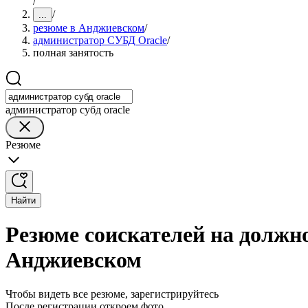
/
/
...
резюме в Анджиевском
/
администратор СУБД Oracle
/
полная занятость
администратор субд oracle
Резюме
Найти
Резюме соискателей на должн
Анджиевском
Чтобы видеть все резюме, зарегистрируйтесь
После регистрации откроем фото