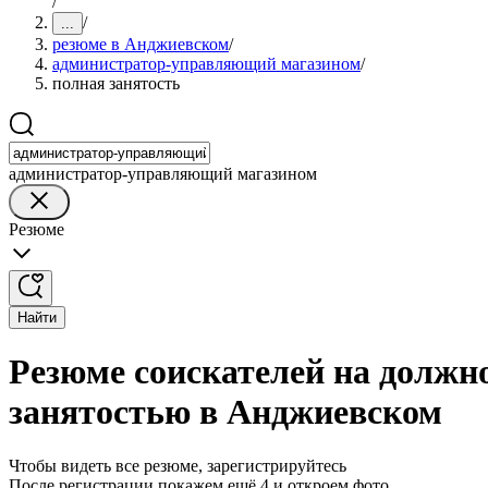
/
/
...
резюме в Анджиевском
/
администратор-управляющий магазином
/
полная занятость
администратор-управляющий магазином
Резюме
Найти
Резюме соискателей на должн
занятостью в Анджиевском
Чтобы видеть все резюме, зарегистрируйтесь
После регистрации покажем ещё 4 и откроем фото