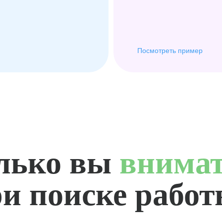
Посмотреть пример
лько вы
внима
и поиске рабо