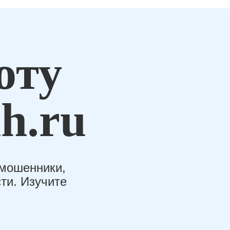
оту
h.ru
-мошенники,
ти. Изучите