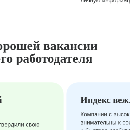
личную информац
орошей вакансии
го работодателя
й
Индекс веж
Компании с высок
внимательны к с
твердили свою