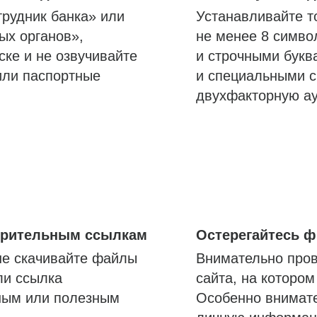
трудник банка» или
Устанавливайте т
ых органов»,
не менее 8 симво
ске и не озвучивайте
и строчными букв
или паспортные
и специальными с
двухфакторную а
озрительным ссылкам
Остерегайтесь 
не скачивайте файлы
Внимательно пров
ли ссылка
сайта, на которо
ным или полезным
Особенно внимате