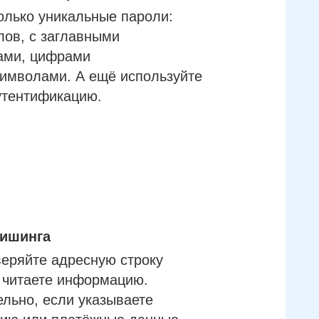
олько уникальные пароли:
лов, с заглавными
ами, цифрами
имволами. А ещё используйте
утентификацию.
фишинга
еряйте адресную строку
м читаете информацию.
льно, если указываете