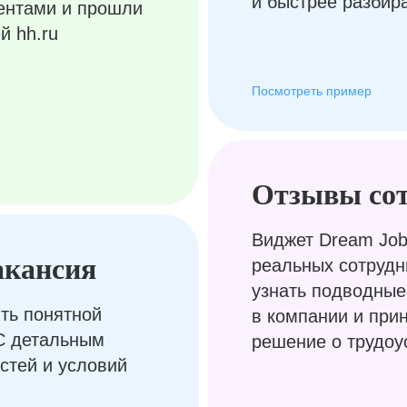
и быстрее разбир
ентами и прошли
й hh.ru
Посмотреть пример
Отзывы со
Виджет Dream Job
акансия
реальных сотрудн
узнать подводные
ть понятной
в компании и при
С детальным
решение о трудоу
стей и условий