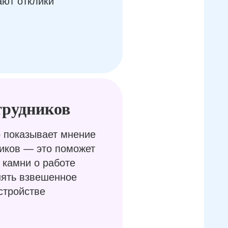
ают отклики
трудников
 показывает мнение
иков — это поможет
 камни о работе
нять взвешенное
стройстве