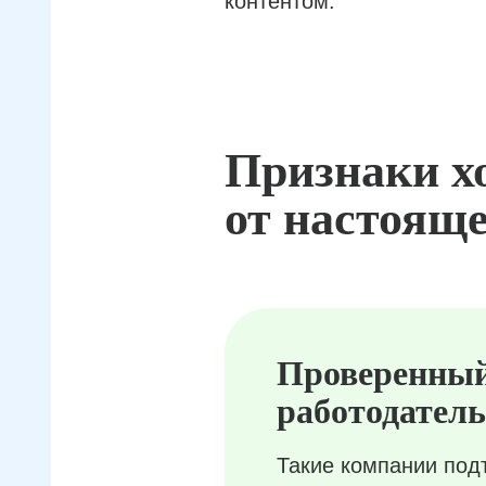
контентом.
Признаки х
от настояще
Проверенны
работодатель
Такие компании под