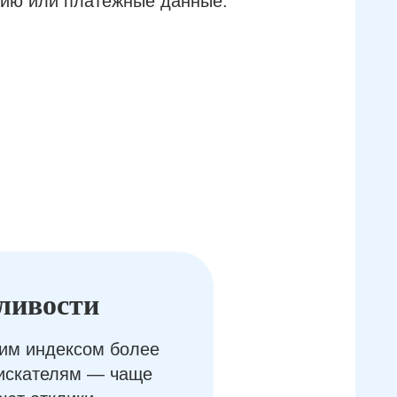
ию или платёжные данные.
ливости
им индексом более
оискателям — чаще