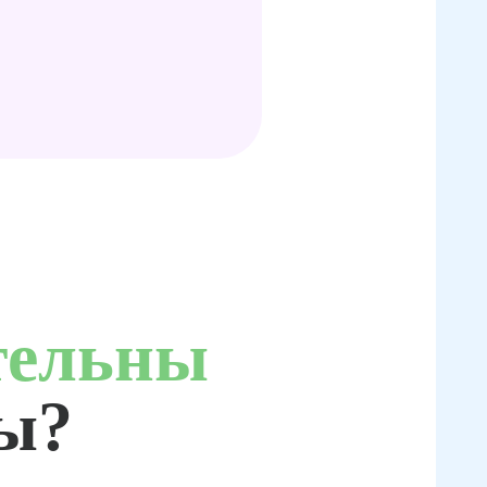
тельны
ты?