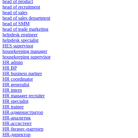
head of product
head of recruitment
head of sales
head of sales department
head of SMM
head of trade marketing
helpdesk engineer
helpdesk specialist
HES supervisor
housekeeping manager
housekeeping supervisor
HR admin
HR BP
HR business partner
HR coordinator
HR generalist
HR intern
HR manager recruiter
HR specialist
HR trainee
HR-администратор
HR-аналитик
HR-ассистент
HR бизнес-партнер
HR-директор