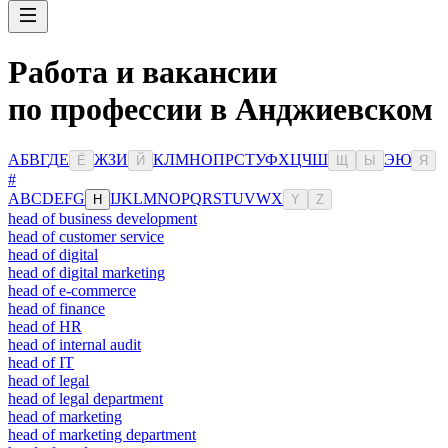
Работа и вакансии
по профессии в Анджиевском
А
Б
В
Г
Д
Е
Ж
З
И
К
Л
М
Н
О
П
Р
С
Т
У
Ф
Х
Ц
Ч
Ш
Э
Ю
Ё
Й
Щ
Ы
Я
#
A
B
C
D
E
F
G
I
J
K
L
M
N
O
P
Q
R
S
T
U
V
W
X
H
Y
Z
head of business development
head of customer service
head of digital
head of digital marketing
head of e-commerce
head of finance
head of HR
head of internal audit
head of IT
head of legal
head of legal department
head of marketing
head of marketing department