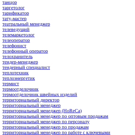
танцор
таргетолог
тарификатор
тату-мастер
театральный менеджер
телеведущий
телемаркетолог
телеоператор
телефонист
телефонный оператор
телохранитель
тендер-менеджер
тендерный специалист
теплотехник
теплоэнергетик
термист
термоотделочник
термоотделочник швейных изделий
территориальный директор
территориальный менеджер
территориальный менеджер (HoReCa)
территориальный менеджер по оптовым продажам
территориальный менеджер по персоналу
территориальный менеджер по продажам
территориальный менеджер по работе с ключевыми