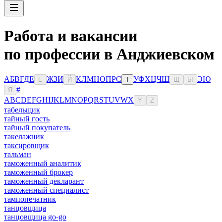
Работа и вакансии
по профессии в Анджиевском
А
Б
В
Г
Д
Е
Ж
З
И
К
Л
М
Н
О
П
Р
С
У
Ф
Х
Ц
Ч
Ш
Э
Ю
Ё
Й
Т
Щ
Ы
#
Я
A
B
C
D
E
F
G
H
I
J
K
L
M
N
O
P
Q
R
S
T
U
V
W
X
Y
Z
табельщик
тайный гость
тайный покупатель
такелажник
таксировщик
тальман
таможенный аналитик
таможенный брокер
таможенный декларант
таможенный специалист
тампопечатник
танцовщица
танцовщица go-go