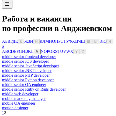
Работа и вакансии
по профессии в Анджиевском
А
Б
В
Г
Д
Е
Ж
З
И
К
Л
М
Н
О
П
Р
С
Т
У
Ф
Х
Ц
Ч
Ш
Э
Ю
Ё
Й
Щ
Ы
Я
#
A
B
C
D
E
F
G
H
I
J
K
L
N
O
P
Q
R
S
T
U
V
W
X
M
Y
Z
middle senior frontend developer
middle senior IOS developer
middle senior JavaScript developer
middle senior .NET developer
middle senior PHP developer
middle senior Python developer
middle senior QA engineer
middle senior Ruby on Rails developer
middle web developer
mobile marketing manager
mobile QA engineer
motion designer
1
2