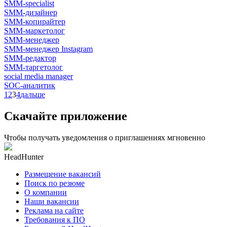
SMM-specialist
SMM-дизайнер
SMM-копирайтер
SMM-маркетолог
SMM-менеджер
SMM-менеджер Instagram
SMM-редактор
SMM-таргетолог
social media manager
SOC-аналитик
1
2
3
4
дальше
Скачайте приложение
Чтобы получать уведомления о приглашениях мгновенно
HeadHunter
Размещение вакансий
Поиск по резюме
О компании
Наши вакансии
Реклама на сайте
Требования к ПО