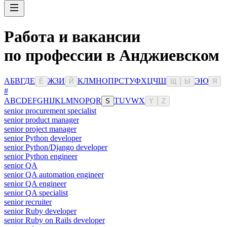
Работа и вакансии
по профессии в Анджиевском
А
Б
В
Г
Д
Е
Ж
З
И
К
Л
М
Н
О
П
Р
С
Т
У
Ф
Х
Ц
Ч
Ш
Э
Ю
Ё
Й
Щ
Ы
Я
#
A
B
C
D
E
F
G
H
I
J
K
L
M
N
O
P
Q
R
T
U
V
W
X
S
Y
Z
senior procurement specialist
senior product manager
senior project manager
senior Python developer
senior Python/Django developer
senior Python engineer
senior QA
senior QA automation engineer
senior QA engineer
senior QA specialist
senior recruiter
senior Ruby developer
senior Ruby on Rails developer