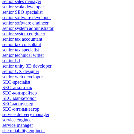
senior sales manager
senior scala developer
senior SEO specialist
senior software developer
senior software engineer
senior system administrator
senior system engineer
senior tax accountant
senior tax consultant
senior tax specialist
senior technical writer
senior UI
senior unity 3D developer
senior UX designer
senior web developer
SEO-specialist
SEO-аналитик
SEO-копирайтер
SEO-маркетолог
SEO-менеджер
SEO-оптимизатор
service delivery manager
service engineer
service manager
site reliability engineer