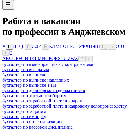
Работа и вакансии
по профессии в Анджиевском
А
В
Г
Д
Е
Ж
З
И
К
Л
М
Н
О
П
Р
С
Т
У
Ф
Х
Ц
Ч
Ш
Э
Ю
Б
Ё
Й
Щ
Ы
#
Я
A
B
C
D
E
F
G
H
I
J
K
L
M
N
O
P
Q
R
S
T
U
V
W
X
Y
Z
бухгалтер по взаиморасчетам с контрагентами
бухгалтер по возвратам
бухгалтер по выписке
бухгалтер по выписке накладных
бухгалтер по выписке ТТН
бухгалтер по дебиторской задолженности
бухгалтер по документообороту
бухгалтер по заработной плате и кадрам
бухгалтер по заработной плате и кадровому делопроизводству
бухгалтер по затратам
бухгалтер по импорту
бухгалтер по инвентаризации
бухгалтер по кассовой дисциплине