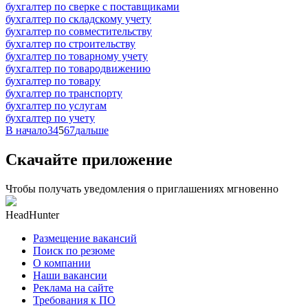
бухгалтер по сверке с поставщиками
бухгалтер по складскому учету
бухгалтер по совместительству
бухгалтер по строительству
бухгалтер по товарному учету
бухгалтер по товародвижению
бухгалтер по товару
бухгалтер по транспорту
бухгалтер по услугам
бухгалтер по учету
В начало
3
4
5
6
7
дальше
Скачайте приложение
Чтобы получать уведомления о приглашениях мгновенно
HeadHunter
Размещение вакансий
Поиск по резюме
О компании
Наши вакансии
Реклама на сайте
Требования к ПО