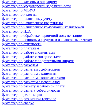
бухгалтер по кассовым операциям
бухгалтер по кредиторской задолженности
бухгалтер по МСФО
бухгалтер по налогам
бухгалтер по налоговому учету
бухгалтер по начислению квартплаты
бухгалтер по начислению коммунальных платежей
бухгалтер по НДС
бухгалтер по обработке первичной документации
бухгалтер по основным средствам и авансовым отчетам
бухгалтер по отчетности
бухгалтер по платежам
бухгалтер по работе с клиентами
бухгалтер по работе с контрагентами
бухгалтер по работе с подотчетными лицами
бухгалтер по расходам
бухгалтер по расчетам с дебиторами
бухгалтер по расчетам с клиентами
бухгалтер по расчетам с контрагентами
бухгалтер по расчетам с персоналом
бухгалтер по расчету заработной платы
бухгалтер по расчету себестоимости
бухгалтер по реализации
бухгалтер по розничной торговле
бухгалтер по сверке