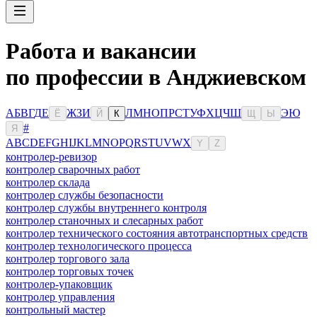
Работа и вакансии
по профессии в Анджиевском
А
Б
В
Г
Д
Е
Ж
З
И
Л
М
Н
О
П
Р
С
Т
У
Ф
Х
Ц
Ч
Ш
Э
Ю
Ё
Й
К
Щ
Ы
#
Я
A
B
C
D
E
F
G
H
I
J
K
L
M
N
O
P
Q
R
S
T
U
V
W
X
Y
Z
контролер-ревизор
контролер сварочных работ
контролер склада
контролер службы безопасности
контролер службы внутреннего контроля
контролер станочных и слесарных работ
контролер технического состояния автотранспортных средств
контролер технологического процесса
контролер торгового зала
контролер торговых точек
контролер-упаковщик
контролер управления
контрольный мастер