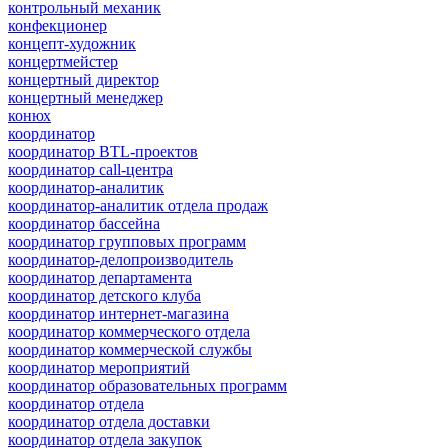
контрольный механик
конфекционер
концепт-художник
концертмейстер
концертный директор
концертный менеджер
конюх
координатор
координатор BTL-проектов
координатор call-центра
координатор-аналитик
координатор-аналитик отдела продаж
координатор бассейна
координатор групповых программ
координатор-делопроизводитель
координатор департамента
координатор детского клуба
координатор интернет-магазина
координатор коммерческого отдела
координатор коммерческой службы
координатор мероприятий
координатор образовательных программ
координатор отдела
координатор отдела доставки
координатор отдела закупок