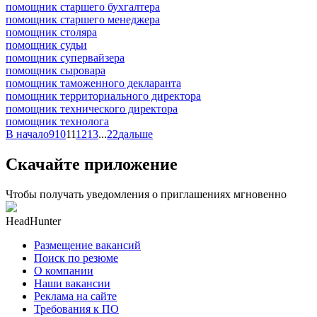
помощник старшего бухгалтера
помощник старшего менеджера
помощник столяра
помощник судьи
помощник супервайзера
помощник сыровара
помощник таможенного декларанта
помощник территориального директора
помощник технического директора
помощник технолога
В начало
9
10
11
12
13
...
22
дальше
Скачайте приложение
Чтобы получать уведомления о приглашениях мгновенно
HeadHunter
Размещение вакансий
Поиск по резюме
О компании
Наши вакансии
Реклама на сайте
Требования к ПО