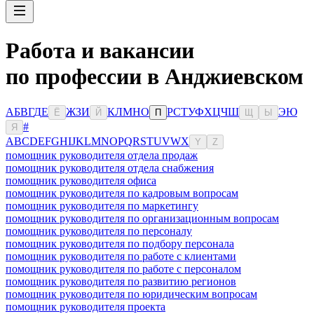
Работа и вакансии
по профессии в Анджиевском
А
Б
В
Г
Д
Е
Ж
З
И
К
Л
М
Н
О
Р
С
Т
У
Ф
Х
Ц
Ч
Ш
Э
Ю
Ё
Й
П
Щ
Ы
#
Я
A
B
C
D
E
F
G
H
I
J
K
L
M
N
O
P
Q
R
S
T
U
V
W
X
Y
Z
помощник руководителя отдела продаж
помощник руководителя отдела снабжения
помощник руководителя офиса
помощник руководителя по кадровым вопросам
помощник руководителя по маркетингу
помощник руководителя по организационным вопросам
помощник руководителя по персоналу
помощник руководителя по подбору персонала
помощник руководителя по работе с клиентами
помощник руководителя по работе с персоналом
помощник руководителя по развитию регионов
помощник руководителя по юридическим вопросам
помощник руководителя проекта