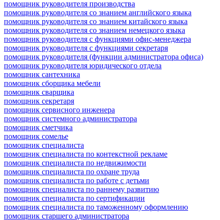
помощник руководителя производства
помощник руководителя со знанием английского языка
помощник руководителя со знанием китайского языка
помощник руководителя со знанием немецкого языка
помощник руководителя с функциями офис-менеджера
помощник руководителя с функциями секретаря
помощник руководителя (функции администратора офиса)
помощник руководителя юридического отдела
помощник сантехника
помощник сборщика мебели
помощник сварщика
помощник секретаря
помощник сервисного инженера
помощник системного администратора
помощник сметчика
помощник сомелье
помощник специалиста
помощник специалиста по контекстной рекламе
помощник специалиста по недвижимости
помощник специалиста по охране труда
помощник специалиста по работе с детьми
помощник специалиста по раннему развитию
помощник специалиста по сертификации
помощник специалиста по таможенному оформлению
помощник старшего администратора