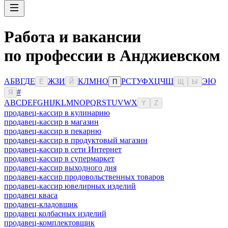
Работа и вакансии
по профессии в Анджиевском
А
Б
В
Г
Д
Е
Ж
З
И
К
Л
М
Н
О
Р
С
Т
У
Ф
Х
Ц
Ч
Ш
Э
Ю
Ё
Й
П
Щ
Ы
#
Я
A
B
C
D
E
F
G
H
I
J
K
L
M
N
O
P
Q
R
S
T
U
V
W
X
Y
Z
продавец-кассир в кулинарию
продавец-кассир в магазин
продавец-кассир в пекарню
продавец-кассир в продуктовый магазин
продавец-кассир в сети Интернет
продавец-кассир в супермаркет
продавец-кассир выходного дня
продавец-кассир продовольственных товаров
продавец-кассир ювелирных изделий
продавец кваса
продавец-кладовщик
продавец колбасных изделий
продавец-комплектовщик