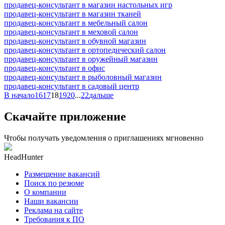
продавец-консультант в магазин настольных игр
продавец-консультант в магазин тканей
продавец-консультант в мебельный салон
продавец-консультант в меховой салон
продавец-консультант в обувной магазин
продавец-консультант в ортопедический салон
продавец-консультант в оружейный магазин
продавец-консультант в офис
продавец-консультант в рыболовный магазин
продавец-консультант в садовый центр
В начало
16
17
18
19
20
...
22
дальше
Скачайте приложение
Чтобы получать уведомления о приглашениях мгновенно
HeadHunter
Размещение вакансий
Поиск по резюме
О компании
Наши вакансии
Реклама на сайте
Требования к ПО